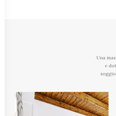
Una mass
e do
soggior