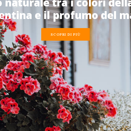
o
naturale
tra
i
colori
dell
entina
e
il
profumo
del
m
SCOPRI DI PIÙ