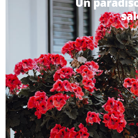
Un
paradis
sal